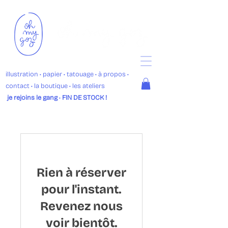
illustration
• p
apier •
tatouage
•
à propos
•
contact
•
la boutique
• les ateliers
je rejoins le gang
•
FIN DE STOCK !
Rien à réserver
pour l'instant.
Revenez nous
voir bientôt.