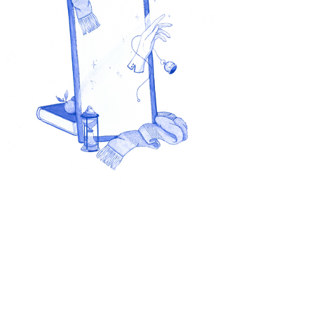
© Copyright 2025
. OhMyGoz
- All Rights Reserved.