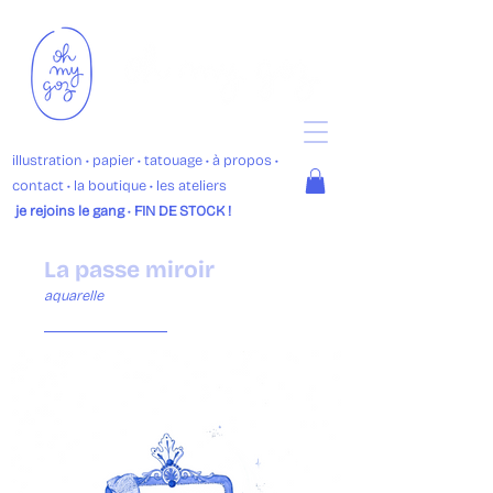
illustration
• p
apier •
tatouage
•
à propos
•
contact
•
la boutique
• les ateliers
je rejoins le gang
•
FIN DE STOCK !
La passe miroir
aquarelle