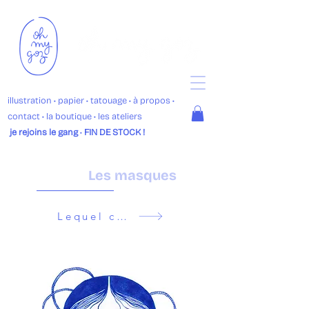
illustration
• p
apier •
tatouage
•
à propos
•
contact
•
la boutique
• les ateliers
je rejoins le gang
•
FIN DE STOCK !
Les masques
Lequel choisis-tu ?