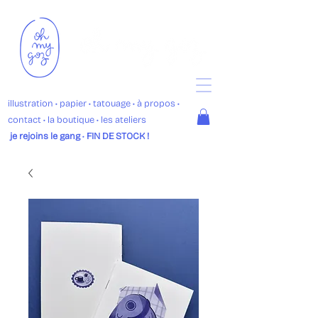
illustration
• p
apier •
tatouage
•
à propos
•
contact
•
la boutique
• les ateliers
je rejoins le gang
•
FIN DE STOCK !