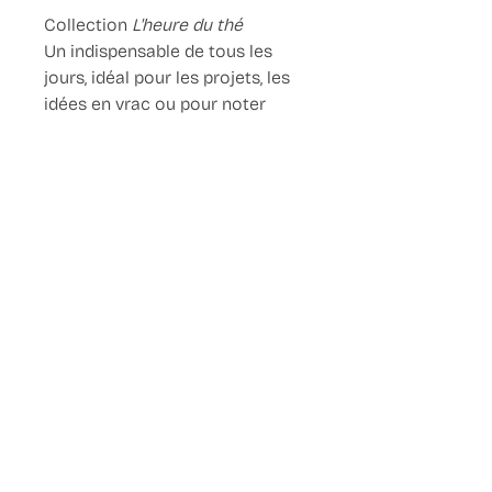
Collection
L'heure du thé
Un indispensable de tous les
jours, idéal pour les projets, les
idées en vrac ou pour noter
vos rêves et toutes vos envies
Format A6 (148x105 mm)
56 pages, intérieur points
reliure piqûre à cheval,
couverture couché mat 300
g/m2
© Copyright 2025
. OhMyGoz
- All Rights Reserved.