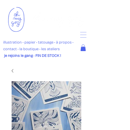
illustration
• p
apier •
tatouage
•
à propos
•
contact
•
la boutique
• les ateliers
je rejoins le gang
•
FIN DE STOCK !