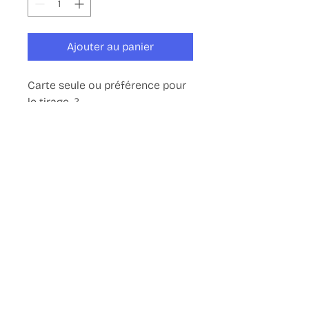
Ajouter au panier
Carte seule ou préférence pour
le tirage ?
Disponible seules ou en lot de 12,
pour envoyer une carte par mois
! (Ou ce que tu veux
évidemment)
Format A6 (10,5 x 14,8 cm)
© Copyright 2025
. OhMyGoz
- All Rights Reserved.