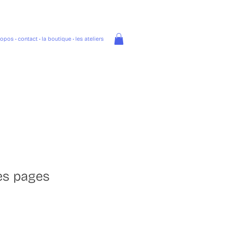
ropos
•
contact
•
la boutique
• les ateliers
es pages