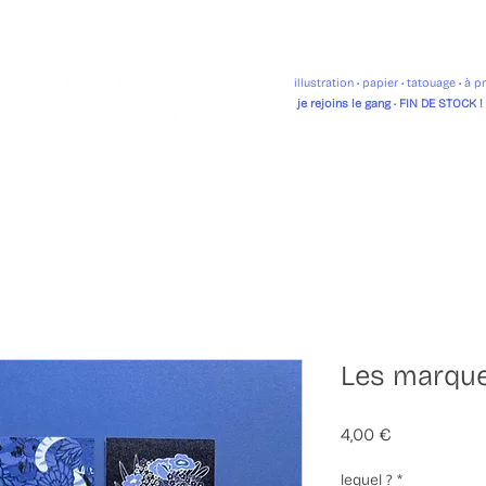
illustration
• p
apier •
tatouage
•
à p
je rejoins le gang
•
FIN DE STOCK !
Les marqu
Prix
4,00 €
lequel ?
*