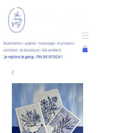
illustration
• p
apier •
tatouage
•
à propos
•
contact
•
la boutique
• les ateliers
je rejoins le gang
•
FIN DE STOCK !