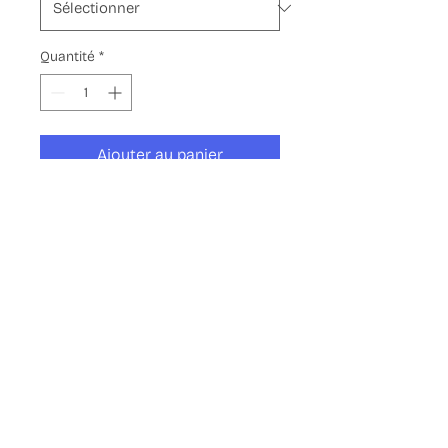
Quantité
*
Ajouter au panier
Elles sont belles, elles sont
bleues, elle sont fleuries, que
demander de mieux !
En carte, ou en affiche, solo ou
par quatre, fais ton choix !
© Copyright 2025
. OhMyGoz
- All Rights Reserved.